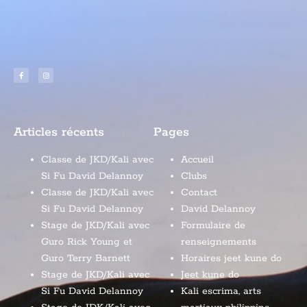
Articles récents
Pages
Classe de JKD/Kali avec
Accueil
Si Fu David Delannoy
Clubs
Classe de JKD/Kali avec
Contact
Si Fu David Delannoy
David Delannoy
Stage de JKD/Kali avec
Formulaire de
Guro Rick Young et
renseignements
Guro Terry Barnett
Horaires jeet kune do
Stage de JKD/Kali avec
Jeet kune do
Si Fu David Delannoy
Kali escrima, arts