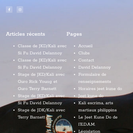
Articles récents
Pages
Classe de JKD/Kali avec
Accueil
Si Fu David Delannoy
Clubs
Classe de JKD/Kali avec
Contact
Si Fu David Delannoy
David Delannoy
Stage de JKD/Kali avec
Formulaire de
Guro Rick Young et
renseignements
Guro Terry Barnett
Horaires jeet kune do
Stage de JKD/Kali avec
Jeet kune do
Si Fu David Delannoy
Kali escrima, arts
Stage de JDK/Kali avec
martiaux philippins
Terry Barnett
Le Jeet Kune Do de
l’E.D.A.M.
Législation