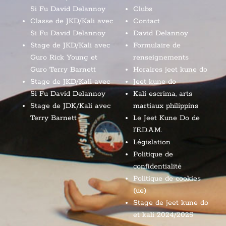
Si Fu David Delannoy
Clubs
Classe de JKD/Kali avec
Contact
Si Fu David Delannoy
David Delannoy
Stage de JKD/Kali avec
Formulaire de
Guro Rick Young et
renseignements
Guro Terry Barnett
Horaires jeet kune do
Stage de JKD/Kali avec
Jeet kune do
Si Fu David Delannoy
Kali escrima, arts
Stage de JDK/Kali avec
martiaux philippins
Terry Barnett
Le Jeet Kune Do de
l’E.D.A.M.
Législation
Politique de
confidentialité
Politique de cookies
(ue)
Stage de jeet kune do
et kali 2024/2025