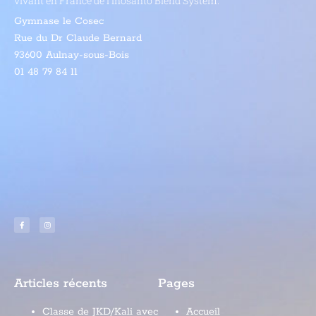
vivant en France de l’
Inosanto Blend System
.
Gymnase le Cosec
Rue du Dr Claude Bernard
93600 Aulnay-sous-Bois
01 48 79 84 11
Articles récents
Pages
Classe de JKD/Kali avec
Accueil