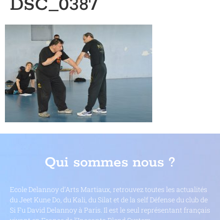
DSC_0387
Qui sommes nous ?
Ecole Delannoy d’Arts Martiaux, retrouvez toutes les actualités
du Jeet Kune Do, du Kali, du Silat et de la self Défense du club de
Si Fu David Delannoy à Paris. Il est le seul représentant français