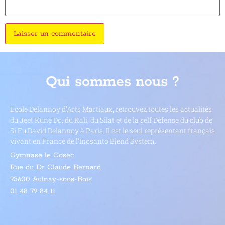
Qui sommes nous ?
Ecole Delannoy d’Arts Martiaux, retrouvez toutes les actualités
du Jeet Kune Do, du Kali, du Silat et de la self Défense du club de
Si Fu David Delannoy à Paris. Il est le seul représentant français
vivant en France de l’
Inosanto Blend System
.
Gymnase le Cosec
Rue du Dr Claude Bernard
93600 Aulnay-sous-Bois
01 48 79 84 11