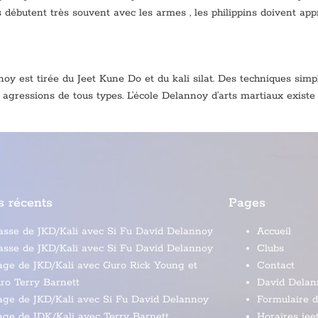
ts débutent très souvent avec les armes , les philippins doivent a
oy est tirée du Jeet Kune Do et du kali silat. Des techniques simp
s agressions de tous types. L’école Delannoy d’arts martiaux exist
s récents
Pages
asse de JKD/Kali avec Si Fu David Delannoy
Accueil
asse de JKD/Kali avec Si Fu David Delannoy
Clubs
age de JKD/Kali avec Guro Rick Young et
Contact
ro Terry Barnett
David Delan
age de JKD/Kali avec Si Fu David Delannoy
Formulaire 
age de JDK/Kali avec Terry Barnett
Horaires jee