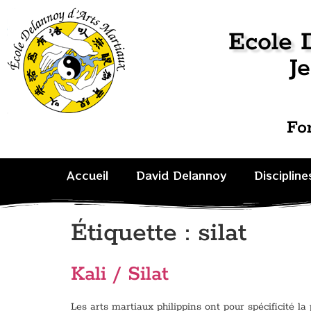
Ecole 
Je
Fo
Accueil
David Delannoy
Discipline
Étiquette :
silat
Kali / Silat
Les arts martiaux philippins ont pour spécificité l