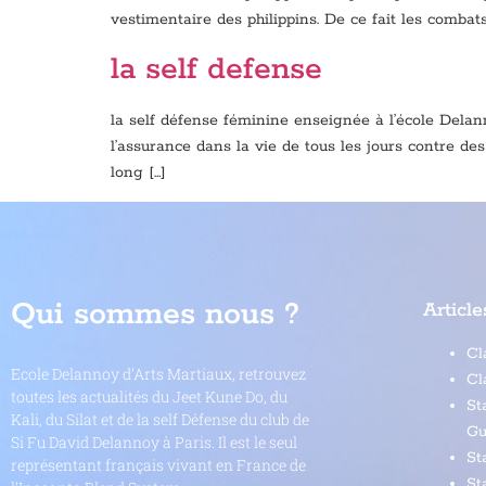
vestimentaire des philippins. De ce fait les comba
la self defense
la self défense féminine enseignée à l’école Delann
l’assurance dans la vie de tous les jours contre de
long […]
Qui sommes nous ?
Article
Cl
Ecole Delannoy d’Arts Martiaux, retrouvez
Cl
toutes les actualités du Jeet Kune Do, du
St
Kali, du Silat et de la self Défense du club de
Gu
Si Fu David Delannoy à Paris. Il est le seul
St
représentant français vivant en France de
St