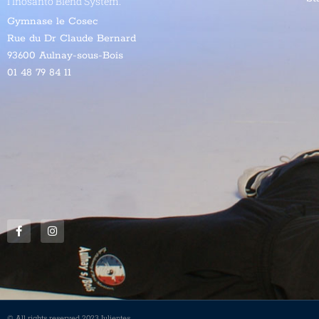
l’
Inosanto Blend System
.
Gymnase le Cosec
Rue du Dr Claude Bernard
93600 Aulnay-sous-Bois
01 48 79 84 11
© All rights reserved 2023 Julientes