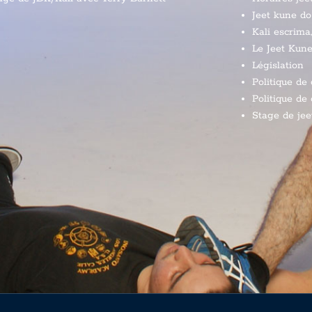
Jeet kune do
Kali escrima,
Le Jeet Kune
Législation
Politique de 
Politique de 
Stage de jee