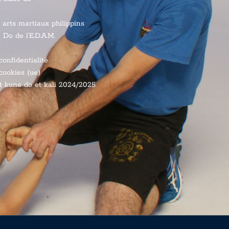
 arts martiaux philippins
 Do de l’E.D.A.M.
confidentialité
cookies (ue)
t kune do et kali 2024/2025